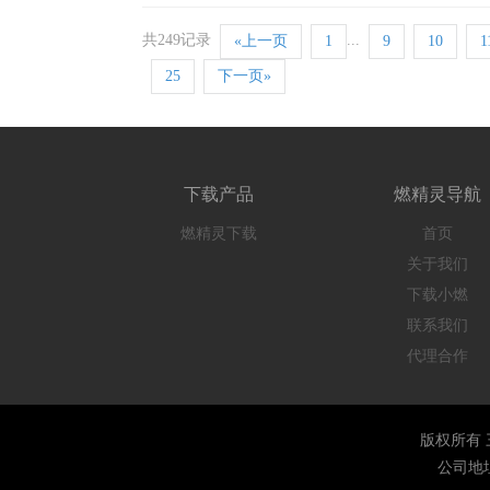
共249记录
...
«上一页
1
9
10
1
25
下一页»
下载产品
燃精灵导航
燃精灵下载
首页
关于我们
下载小燃
联系我们
代理合作
版权所有 三创网络
公司地