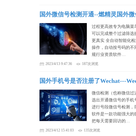
国外微信号检测开通--燃精灵国外
过程更高效专为电脑菜
可以完成整个过滤筛选
更真实 全自动智能化
操作，自动按号码的不
规行业资质软件…
2023/4/13 9:47:36
187次浏览
国外手机号是否注册了Wechat---We
微信检测（也称微信过
选出开通微信号的手机
进行号段微信号检测，
软件是一款功能强大的
把每天需要回访的…
2023/4/12 15:41:03
135次浏览